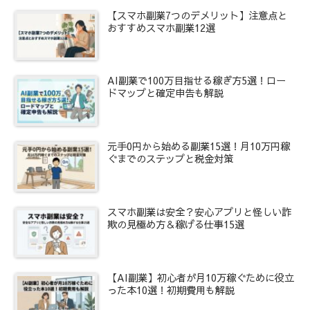
【スマホ副業7つのデメリット】注意点と
おすすめスマホ副業12選
AI副業で100万目指せる稼ぎ方5選！ロー
ドマップと確定申告も解説
元手0円から始める副業15選！月10万円稼
ぐまでのステップと税金対策
スマホ副業は安全？安心アプリと怪しい詐
欺の見極め方＆稼げる仕事15選
【AI副業】初心者が月10万稼ぐために役立
った本10選！初期費用も解説