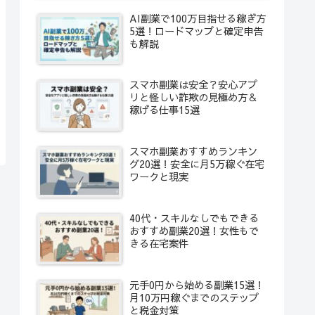
AI副業で100万目指せる稼ぎ方
5選！ロードマップと確定申告
も解説
スマホ副業は安全？安心アプ
リと怪しい詐欺の見極め方＆
稼げる仕事15選
スマホ副業おすすめランキン
グ20選！安全に月5万稼ぐ在宅
ワークと現実
40代・スキルなしでもできる
おすすめ副業20選！女性もで
きる在宅案件
元手0円から始める副業15選！
月10万円稼ぐまでのステップ
と税金対策